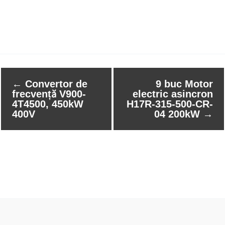
←
Convertor de
9 buc Motor
frecvență V900-
electric asincron
4T4500, 450kW
H17R-315-500-CR-
400V
04 200kW
→