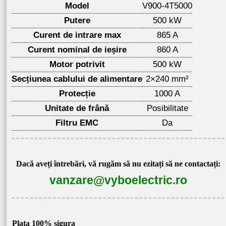
Model
V900-4T5000
Putere
500 kW
Curent de intrare max
865 A
Curent nominal de ieșire
860 A
Motor potrivit
500 kW
Secțiunea cablului de alimentare
2×240 mm²
Protecție
1000 A
Unitate de frână
Posibilitate
Filtru EMC
Da
Dacă aveți întrebări, vă rugăm să nu ezitați să ne contactați:
vanzare@vyboelectric.ro
Plata 100% sigura