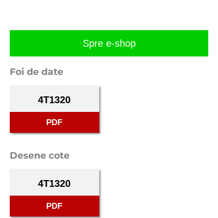
Spre e-shop
Foi de date
4T1320
PDF
Desene cote
4T1320
PDF