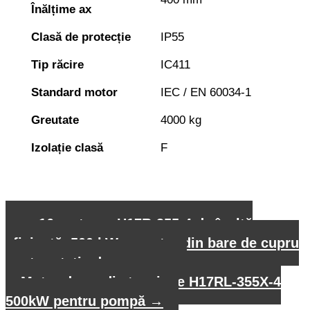
Înălțime ax
Clasă de protecție
IP55
Tip răcire
IC411
Standard motor
IEC / EN 60034-1
Greutate
4000 kg
Izolație clasă
F
←
16 motoare H17R-355-4 de înaltă
eficiență, 500 kW, cu rotor din bare de cupru
pentru stația de pompare
Motor de medie tensiune H17RL-355X-4
500kW pentru pompă
→