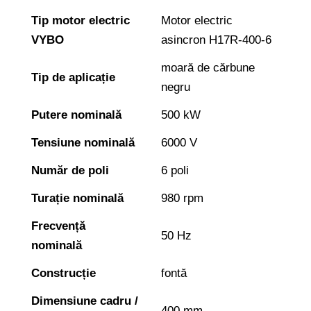
Tip motor electric
Motor electric
VYBO
asincron H17R-400-6
moară de cărbune
Tip de aplicație
negru
Putere nominală
500 kW
Tensiune nominală
6000 V
Număr de poli
6 poli
Turație nominală
980 rpm
Frecvență
50 Hz
nominală
Construcție
fontă
Dimensiune cadru /
400 mm