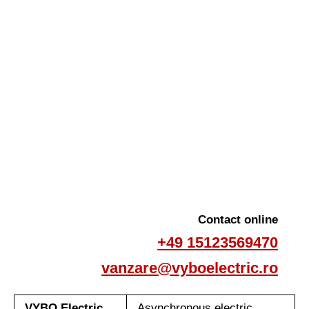
Contact online
+49 15123569470
vanzare@vyboelectric.ro
VYBO Electric
Asynchronous electric