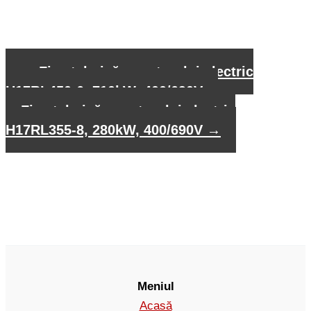
←
Fișa tehnică a motorului electric
H17RL450-6, 710kW, 400/690V
Fișa tehnică a motorului electric
H17RL355-8, 280kW, 400/690V
→
Meniul
Acasă