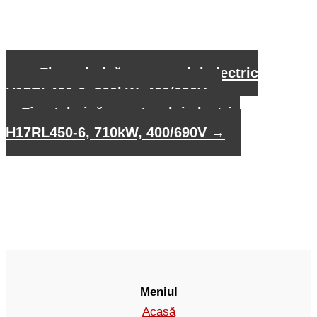
←
Fișa tehnică a motorului electric
H17RL400-6, 560kW, 400/690V
Fișa tehnică a motorului electric
H17RL450-6, 710kW, 400/690V
→
Meniul
Acasă