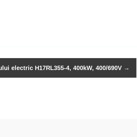
ului electric H17RL355-4, 400kW, 400/690V
→