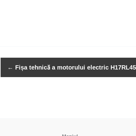
←
Fișa tehnică a motorului electric H17RL4