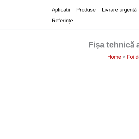
Skip
Aplicații
Produse
Livrare urgentă
to
Referințe
content
Fișa tehnică 
Home
Foi d