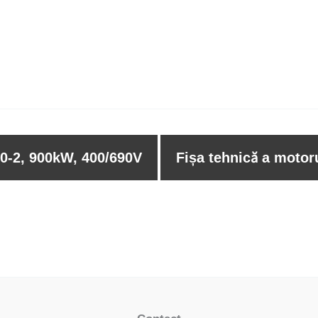
50-2, 900kW, 400/690V
Fișa tehnică a motor