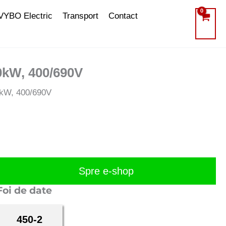
VYBO Electric
Transport
Contact
00kW, 400/690V
00kW, 400/690V
Spre e-shop
Foi de date
450-2