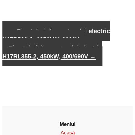
←
Fișa tehnică a motorului electric
H17R560-8, 1250kW, 6000V
Fișa tehnică a motorului electric
H17RL355-2, 450kW, 400/690V
→
Meniul
Acasă