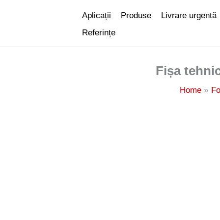
Skip
Aplicații
Produse
Livrare urgentă
to
Referințe
content
Fișa tehni
Home
Fo