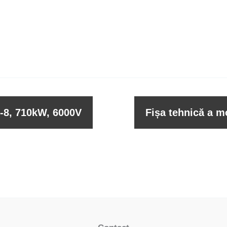
0-8, 710kW, 6000V
Fișa tehnică a m