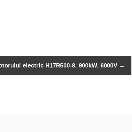
otorului electric H17R500-8, 900kW, 6000V
→