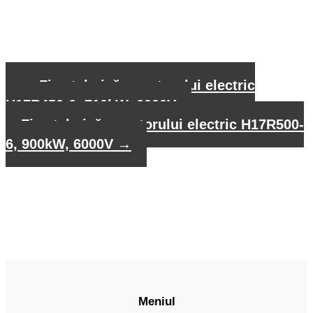
←
Fișa tehnică a motorului electric
H17R450-6, 710kW, 6000V
Fișa tehnică a motorului electric H17R500-
6, 900kW, 6000V
→
Meniul