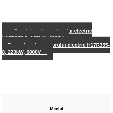
←
Fișa tehnică a motorului electric
H17R355-8, 185kW, 6000V
Fișa tehnică a motorului electric H17R355-
8, 220kW, 6000V
→
Meniul