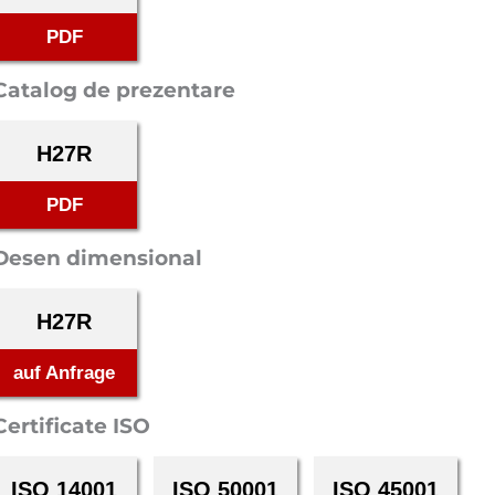
PDF
Catalog de prezentare
H27R
PDF
Desen dimensional
H27R
auf Anfrage
Certificate ISO
ISO 14001
ISO 50001
ISO 45001