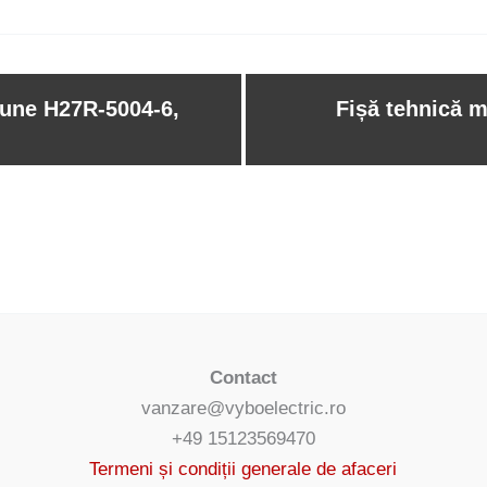
siune H27R-5004-6,
Fișă tehnică m
Contact
vanzare@vyboelectric.ro
+49 15123569470
Termeni și condiții generale de afaceri