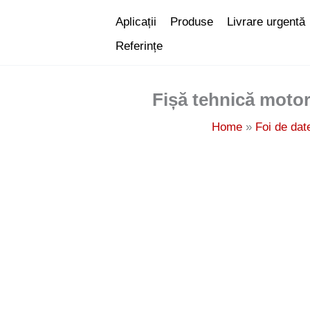
Skip
Aplicații
Produse
Livrare urgentă
to
Referințe
content
Fișă tehnică motor
Home
Foi de dat