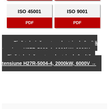
ISO 45001
ISO 9001
PDF
PDF
←
Fișă tehnică motor electric de înaltă
tensiune H27R-5002-4, 1600kW, 6000V
Fișă tehnică motor electric de înaltă
tensiune H27R-5004-4, 2000kW, 6000V
→