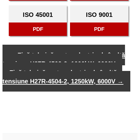
ISO 45001
ISO 9001
PDF
PDF
←
Fișă tehnică motor electric de înaltă
tensiune H27R-4502-2, 1000kW, 6000V
Fișă tehnică motor electric de înaltă
tensiune H27R-4504-2, 1250kW, 6000V
→