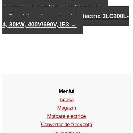
3LC180M-4, 18,5kW, 400V/690V, IE3
Fișa tehnică a motorului electric 3LC200L-
4, 30kW, 400V/690V, IE3
→
Meniul
Acasă
Magazin
Motoare electrice
Convertor de frecvență
Transmitere