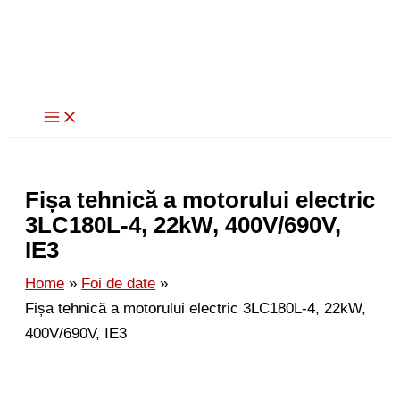
Skip
to
content
Fișa tehnică a motorului electric
3LC180L-4, 22kW, 400V/690V,
IE3
Home
Foi de date
Fișa tehnică a motorului electric 3LC180L-4, 22kW,
400V/690V, IE3