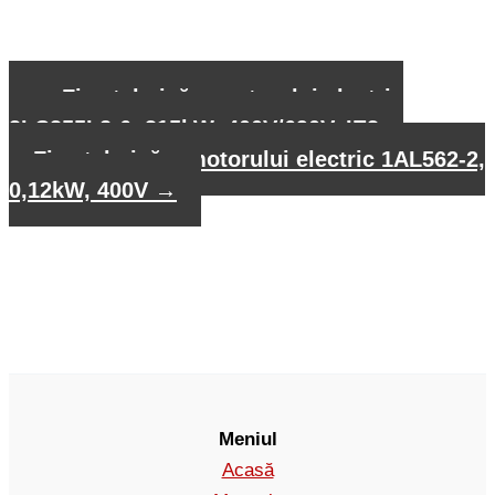
←
Fișa tehnică a motorului electric
3LC355L2-6, 315kW, 400V/690V, IE3
Fișa tehnică a motorului electric 1AL562-2,
0,12kW, 400V
→
Meniul
Acasă