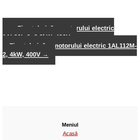
←
Fișa tehnică a motorului electric
1AL90L-2, 2,2kW, 400V
Fișa tehnică a motorului electric 1AL112M-
2, 4kW, 400V
→
Meniul
Acasă