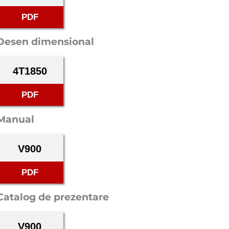
PDF
Desen dimensional
4T1850
PDF
Manual
V900
PDF
Catalog de prezentare
V900