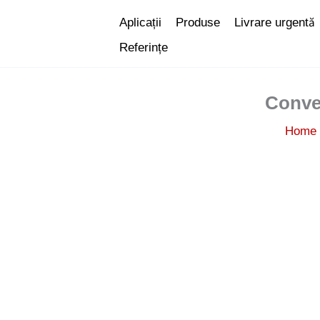
Skip
Aplicații
Produse
Livrare urgentă
to
Referințe
content
Conve
Home