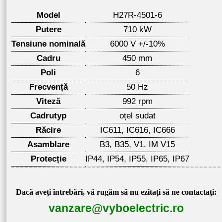
Model
H27R-4501-6
Putere
710 kW
Tensiune nominală
6000 V +/-10%
Cadru
450 mm
Poli
6
Frecvență
50 Hz
Viteză
992 rpm
Cadrutyp
oțel sudat
Răcire
IC611, IC616, IC666
Asamblare
B3, B35, V1, IM V15
Protecție
IP44, IP54, IP55, IP65, IP67
Dacă aveți întrebări, vă rugăm să nu ezitați să ne contactați:
vanzare@vyboelectric.ro