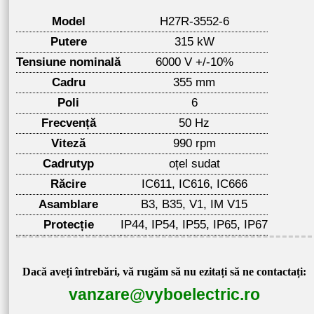
Model
H27R-3552-6
Putere
315 kW
Tensiune nominală
6000 V +/-10%
Cadru
355 mm
Poli
6
Frecvență
50 Hz
Viteză
990 rpm
Cadrutyp
oțel sudat
Răcire
IC611, IC616, IC666
Asamblare
B3, B35, V1, IM V15
Protecție
IP44, IP54, IP55, IP65, IP67
Dacă aveți întrebări, vă rugăm să nu ezitați să ne contactați:
vanzare@vyboelectric.ro