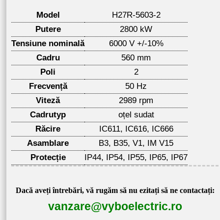
Model
H27R-5603-2
Putere
2800 kW
Tensiune nominală
6000 V +/-10%
Cadru
560 mm
Poli
2
Frecvență
50 Hz
Viteză
2989 rpm
Cadrutyp
oțel sudat
Răcire
IC611, IC616, IC666
Asamblare
B3, B35, V1, IM V15
Protecție
IP44, IP54, IP55, IP65, IP67
Dacă aveți întrebări, vă rugăm să nu ezitați să ne contactați:
vanzare@vyboelectric.ro