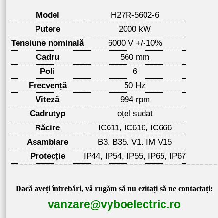
Model
H27R-5602-6
Putere
2000 kW
Tensiune nominală
6000 V +/-10%
Cadru
560 mm
Poli
6
Frecvență
50 Hz
Viteză
994 rpm
Cadrutyp
oțel sudat
Răcire
IC611, IC616, IC666
Asamblare
B3, B35, V1, IM V15
Protecție
IP44, IP54, IP55, IP65, IP67
Dacă aveți întrebări, vă rugăm să nu ezitați să ne contactați:
vanzare@vyboelectric.ro