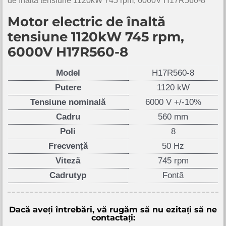
de înaltă tensiune 1120kW 745 rpm, 6000V H17R560-8
Motor electric de înaltă
tensiune 1120kW 745 rpm,
6000V H17R560-8
Model
H17R560-8
Putere
1120 kW
Tensiune nominală
6000 V +/-10%
Cadru
560 mm
Poli
8
Frecvență
50 Hz
Viteză
745 rpm
Cadrutyp
Fontă
Dacă aveți întrebări, vă rugăm să nu ezitați să ne
contactați: