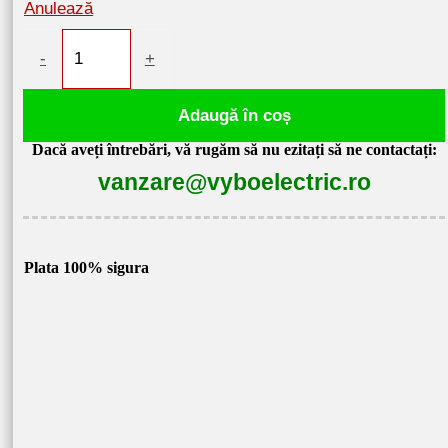
Anulează
Cantitate
-
+
Motor
electric
Adaugă în coș
0,18kW
Dacă aveți întrebări, vă rugăm să nu ezitați să ne contactați:
870
vanzare@vyboelectric.ro
rpm
400V
1AL71M1-
6
Plata 100% sigura