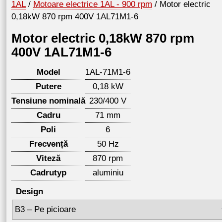
1AL
/
Motoare electrice 1AL - 900 rpm
/ Motor electric
0,18kW 870 rpm 400V 1AL71M1-6
Motor electric 0,18kW 870 rpm
400V 1AL71M1-6
Model
1AL-71M1-6
Putere
0,18 kW
Tensiune nominală
230/400 V
Cadru
71 mm
Poli
6
Frecvență
50 Hz
Viteză
870 rpm
Cadrutyp
aluminiu
Design