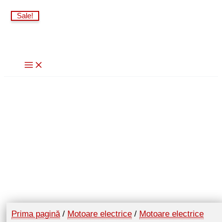
Skip
Sale!
to
content
Prima pagină
/
Motoare electrice
/
Motoare electrice