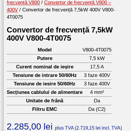
frecvență V800
/
Convertor de frecvență V800 –
400V
/ Convertor de frecvență 7,5kW 400V V800-
4T0075
Convertor de frecvență 7,5kW
400V V800-4T0075
Model
V800-4T0075
Putere
7,5 kW
Curent nominal de ieșire
17,5 A
Tensiune de intrare 50/60Hz
3 faze 400V
Tensiune de iesire 50/60Hz
3 faze 400V
Secțiunea cablului de alimentare
4 mm²
Unitate de frână
Da
Filtru EMC
Da (C2)
2.285,00
lei
plus TVA (
2.719,15
lei
incl. TVA)