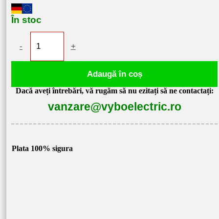
În stoc
Cantitate
-
+
Convertor
de
Adaugă în coș
frecvență
Dacă aveți întrebări, vă rugăm să nu ezitați să ne contactați:
7,5kW
vanzare@vyboelectric.ro
400V
V800-
4T0075
Plata 100% sigura