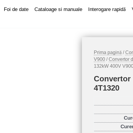
Foi de date
Cataloage si manuale
Interogare rapidă
Prima pagină
/
Con
V900
/
Convertor 
132kW 400V V90
Convertor 
4T1320
Cur
Curen