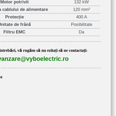
Motor potrivit
132 kW
 cablului de alimentare
120 mm²
Protecție
400 A
Unitate de frână
Posibilitate
Filtru EMC
Da
întrebări, vă rugăm să nu ezitați să ne contactați:
vanzare@vyboelectric.ro
ra