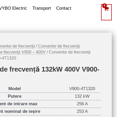
VYBO Electric
Transport
Contact
vertor de frecvență
/
Convertor de frecvență
de frecvență V900 – 400V
/ Convertor de frecvență
0-4T1320
de frecvență 132kW 400V V900-
Model
V900-4T1320
Putere
132 kW
ent de intrare max
256 A
t nominal de ieșire
253 A