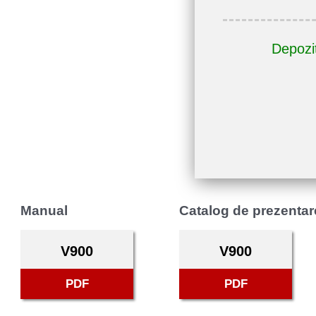
Depozit
Manual
Catalog de prezentar
V900
V900
PDF
PDF