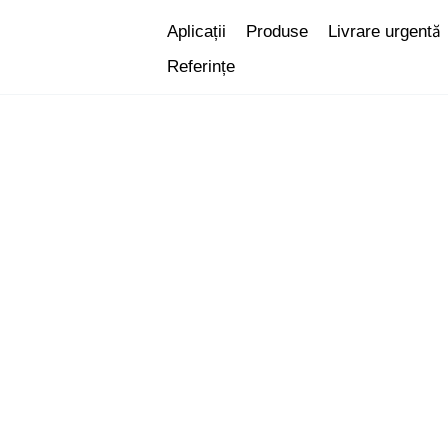
Skip
Aplicații
Produse
Livrare urgentă
to
Referințe
content